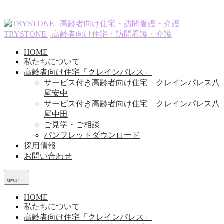
コ
ン
テ
TRYSTONE | 高齢者向け住宅・訪問看護・介護
ン
ツ
HOME
へ
私たちについて
ス
高齢者向け住宅「クレインパレス」
キ
サービス付き高齢者向け住宅 クレインパレス八
ッ
尾安中
プ
サービス付き高齢者向け住宅 クレインパレス八
尾中田
ご見学・ご相談
パンフレットダウンロード
採用情報
お問い合わせ
メ
ニ
ュ
HOME
ー
私たちについて
高齢者向け住宅「クレインパレス」