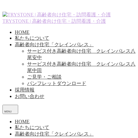
コ
ン
テ
TRYSTONE | 高齢者向け住宅・訪問看護・介護
ン
ツ
HOME
へ
私たちについて
ス
高齢者向け住宅「クレインパレス」
キ
サービス付き高齢者向け住宅 クレインパレス八
ッ
尾安中
プ
サービス付き高齢者向け住宅 クレインパレス八
尾中田
ご見学・ご相談
パンフレットダウンロード
採用情報
お問い合わせ
メ
ニ
ュ
HOME
ー
私たちについて
高齢者向け住宅「クレインパレス」